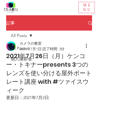
ME
NU
記事
All Posts
カメラの教室
All Posts
2021年7月1日
読了時間: 3分
2021年7月26日（月）ケンコ
個人撮影会
ー・トキナーpresents 3つの
レンズを使い分ける屋外ポート
レート講座 with #ツァイスウ
ィーク
更新日：
2021年7月2日