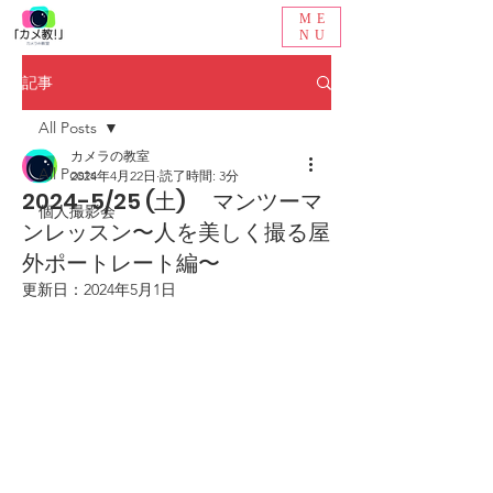
ME
NU
記事
All Posts
カメラの教室
All Posts
2024年4月22日
読了時間: 3分
2024-5/25 (土) マンツーマ
個人撮影会
ンレッスン〜人を美しく撮る屋
外ポートレート編〜
更新日：
2024年5月1日