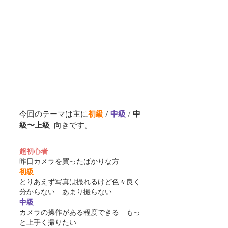
今回のテーマは主に
初級
 / 
中級
 / 
中
級〜上級
  向きです。
超初心者
昨日カメラを買ったばかりな方
初級
とりあえず写真は撮れるけど色々良く
分からない　あまり撮らない
中級
カメラの操作がある程度できる　もっ
と上手く撮りたい