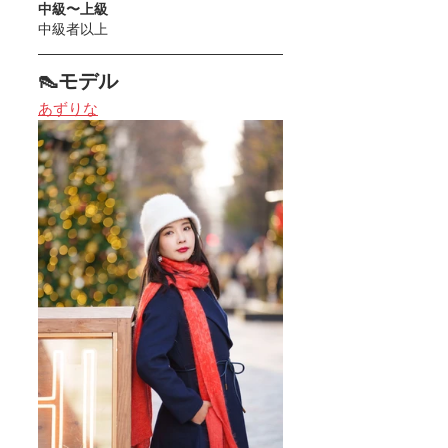
中級〜上級
中級者以上
👠モデル
あずりな