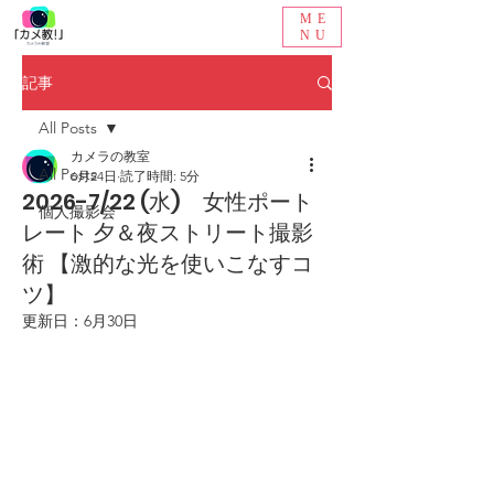
ME
NU
記事
All Posts
カメラの教室
All Posts
6月24日
読了時間: 5分
2026-7/22 (水) 女性ポート
個人撮影会
レート 夕＆夜ストリート撮影
術 【激的な光を使いこなすコ
ツ】
更新日：
6月30日