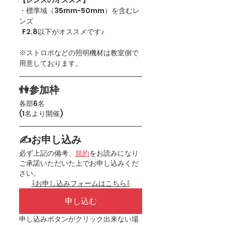
【レンズのオススメ】 
・標準域（35mm-50mm）を含むレ
ンズ　
  F2.8以下がオススメです♪
※ストロボなどの照明機材は教室側で
用意しております。
👫参加枠
各部6名
(1名より開催)
✍お申し込み
必ず上記の備考、
規約
をお読みになり
ご承諾いただいた上でお申し込みくだ
さい。
⇩お申し込みフォームはこちら⇩
申し込む
申し込みボタンがクリック出来ない場