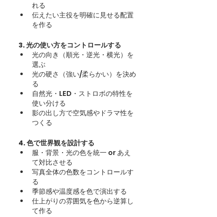
れる
伝えたい主役を明確に見せる配置
を作る
3. 光の使い方をコントロールする
光の向き（順光・逆光・横光）を
選ぶ
光の硬さ（強い/柔らかい）を決め
る
自然光・LED・ストロボの特性を
使い分ける
影の出し方で空気感やドラマ性を
つくる
4. 色で世界観を設計する
服・背景・光の色を統一 or あえ
て対比させる
写真全体の色数をコントロールす
る
季節感や温度感を色で演出する
仕上がりの雰囲気を色から逆算し
て作る