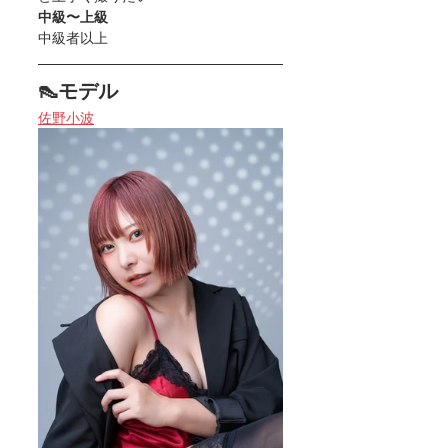
中級〜上級
中級者以上
👠モデル
佐野小波