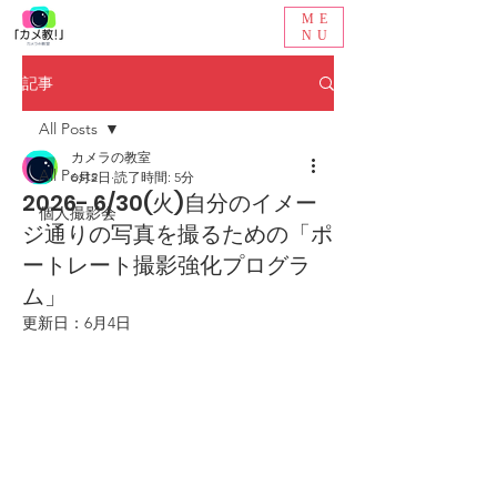
ME
NU
記事
All Posts
カメラの教室
All Posts
6月2日
読了時間: 5分
2026- 6/30(火)自分のイメー
個人撮影会
ジ通りの写真を撮るための「ポ
ートレート撮影強化プログラ
ム」
更新日：
6月4日