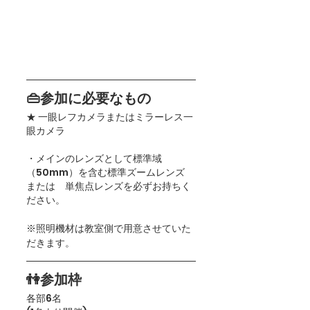
👜参加に必要なもの
★ 一眼レフカメラまたはミラーレス一
眼カメラ
・メインのレンズとして標準域
（50mm）を含む標準ズームレンズ　
または　単焦点レンズを必ずお持ちく
ださい。
※照明機材は教室側で用意させていた
だきます。
👫参加枠
各部6名