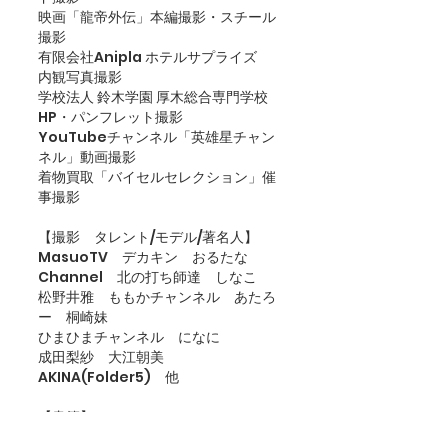
​映画「龍帝外伝」本編撮影・スチール
撮影
有限会社Anipla ホテルサプライズ　
内観写真撮影
学校法人 鈴木学園 厚木総合専門学校　
HP・パンフレット撮影
YouTubeチャンネル「英雄星チャン
ネル」動画撮影
着物買取「バイセルセレクション」催
事撮影​
【撮影　タレント/モデル/著名人】
MasuoTV　デカキン　おるたな
Channel　北の打ち師達　しなこ
松野井雅　ももかチャンネル　あたろ
ー　桐崎妹　
ひまひまチャンネル　になに
成田梨紗　大江朝美　
AKINA(Folder5)　​他
【書籍】
​写真ライフ 137 夏号　記事掲載