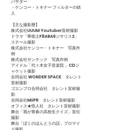
バサダー
・ケンコー・トキナー フィルターの鉄
人
【主な撮影暦】
株式会社UUUM Youtuber宣材撮影
ドラマ「華衛士F8ABA6ジサリス2」
スチール撮影
株式会社ケンコー・トキナー　写真作
例
株式会社サンテック　写真作例
アイドル「代々木女子音楽院 」CDジ
ャケット撮影
合同会社 WONDER SPACE　タレント
宣材撮影
ゴエンプロ合同会社　タレント宣材撮
影
合同会社MiiPR　タレント宣材撮影
オフィス★怪人社　タレント宣材撮影
舞台「我が青春の高校生クイズ」宣伝
撮影
舞台「ぼくのほんとうの話」ブロマイ
ド撮影