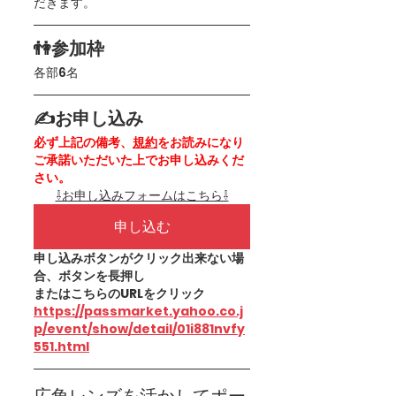
だきます。
👫参加枠
各部6名
✍お申し込み
必ず上記の備考、
規約
をお読みになり
ご承諾いただいた上でお申し込みくだ
さい。
⇩お申し込みフォームはこちら⇩
申し込む
申し込みボタンがクリック出来ない場
合、ボタンを長押し
またはこちらのURLをクリック
https://passmarket.yahoo.co.j
p/event/show/detail/01i881nvfy
551.html
広角レンズを活かしてポー