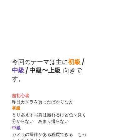
今回のテーマは主に
初級
 / 
中級
 / 
中級〜上級
  向きで
す。
超初心者
昨日カメラを買ったばかりな方
初級
とりあえず写真は撮れるけど色々良く
分からない　あまり撮らない
中級
カメラの操作がある程度できる　もっ