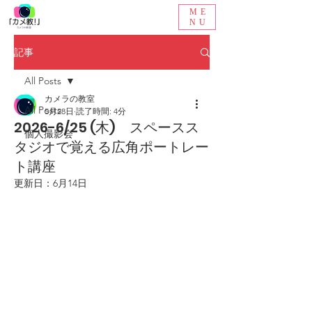
ME
NU
記事
All Posts
カメラの教室
All Posts
5月28日
読了時間: 4分
2026-6/25 (木) スペースス
個人撮影会
タジオで覚える広角ポートレー
ト講座
更新日：
6月14日