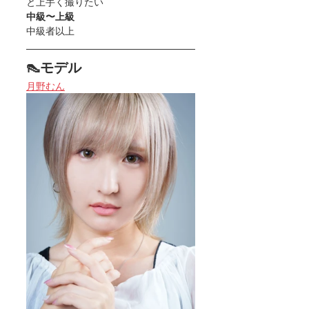
と上手く撮りたい
中級〜上級
中級者以上
👠モデル
月野むん