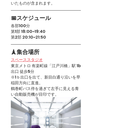
いたものが含まれます。
📅スケジュール
各部100分
第1部 18:00~19:40
第2部 20:10~21:50
🗼集合場所
スペーススタジオ
東京メトロ 有楽町線「江戸川橋」駅 1b
出口 徒歩5分
※1ｂ出口を出て、新目白通り沿いを早
稲田方向に直進。
鶴巻町バス停を過ぎて左手に見える青
い自動販売機が目印です。