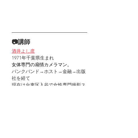
📷講師
酒井よし彦
1971年千葉県生まれ
女体専門の扇情カメラマン。
パンクバンド→ホスト→金融→出版
社を経て
現在は台東区入谷で女性専門撮影ス
タジオ『スタジオMe-CELL』を運営
『私たちは消された展』主宰 
『ベトベトマニア』主宰
『新宿二十日会』幹事
『若者メンタルサポート協会』相談
員