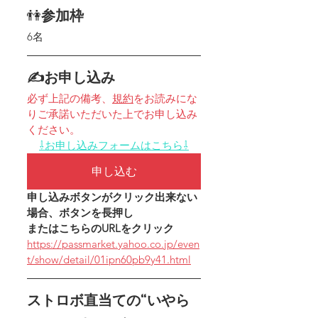
👫
参加枠
6名
✍お申し込み
必ず上記の備考、
規約
をお読みにな
りご承諾いただいた上でお申し込み
ください。
⇩お申し込みフォームはこちら⇩
申し込む
申し込みボタンがクリック出来ない
場合、ボタンを長押し
またはこちらのURLをクリック
https://passmarket.yahoo.co.jp/even
t/show/detail/01ipn60pb9y41.html
ストロボ直当ての“いやら