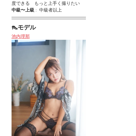
度できる　もっと上手く撮りたい
中級〜上級
 :  中級者以上
👠モデル
池内理那