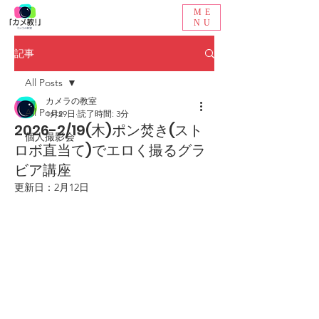
ME
NU
記事
All Posts
カメラの教室
All Posts
1月29日
読了時間: 3分
2026-2/19(木)ポン焚き(スト
個人撮影会
ロボ直当て)でエロく撮るグラ
ビア講座
更新日：
2月12日