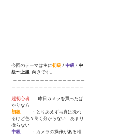
今回のテーマは主に
初級
 / 
中級 
/ 
中
級〜上級  
向きです。
 ＿＿＿＿＿＿＿＿＿＿＿＿＿＿＿＿
＿＿＿＿＿＿＿＿＿＿＿＿＿＿＿＿
＿＿＿＿＿
超初心者
    :  昨日カメラを買ったば
かりな方
初級         
 :  とりあえず写真は撮れ
るけど色々良く分からない　あまり
撮らない
中級         
 :  カメラの操作がある程