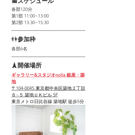
📅スケジュール
各部120分
第1部 11:00~13:00
第2部 13:30~15:30
👫
参加枠
各部6名
🗼開催場所
ギャラリー&スタジオnolla 銀座・築
地
〒104-0045 東京都中央区築地２丁目
６−５ 築地ＵＫビル 5F
東京メトロ日比谷線 築地駅 徒歩5分