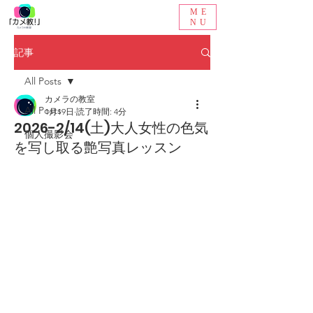
ME
NU
記事
All Posts
カメラの教室
All Posts
1月19日
読了時間: 4分
2026-2/14(土)大人女性の色気
個人撮影会
を写し取る艶写真レッスン