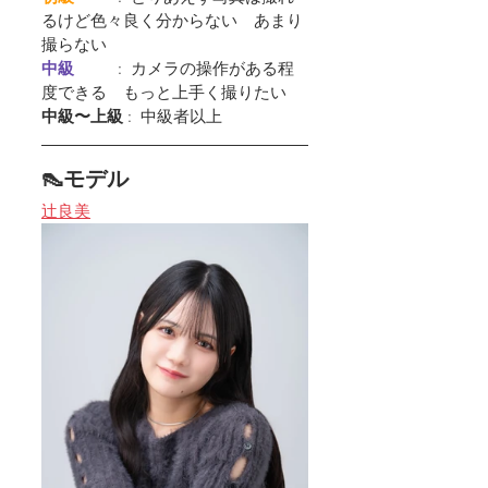
るけど色々良く分からない　あまり
撮らない
中級         
 :  カメラの操作がある程
度できる　もっと上手く撮りたい
中級〜上級
 :  中級者以上
👠モデル
辻良美