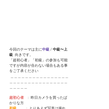
今回のテーマは主に
中級 
/ 
中級〜上
級  
向きです。
「超初心者」「初級」の参加も可能
ですが内容が合わない場合もある事
をご了承ください
 ＿＿＿＿＿＿＿＿＿＿＿＿＿＿＿＿
＿＿＿＿＿＿＿＿＿＿＿＿＿＿＿＿
＿＿＿＿＿
超初心者
    :  昨日カメラを買ったば
かりな方
初級         
 :  とりあえず写真は撮れ