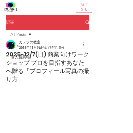
ME
NU
記事
All Posts
カメラの教室
All Posts
2025年11月9日
読了時間: 5分
2025-12/7(日) 商業向けワーク
個人撮影会
ショップ プロを目指すあなた
へ贈る「プロフィール写真の撮
り方」