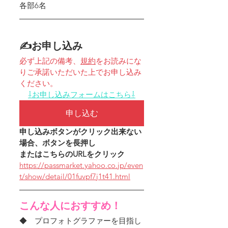
各部6名
✍お申し込み
必ず上記の備考、
規約
をお読みにな
りご承諾いただいた上でお申し込み
ください。
⇩お申し込みフォームはこちら⇩
申し込む
申し込みボタンがクリック出来ない
場合、
ボタンを長押し
または
こちらのURLをクリック
https://passmarket.yahoo.co.jp/even
t/show/detail/01fuvpf7j1t41.html
こんな人におすすめ！
◆　プロフォトグラファーを目指し