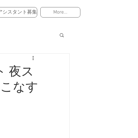
アシスタント募集
More...
ト 夜ス
いこなす