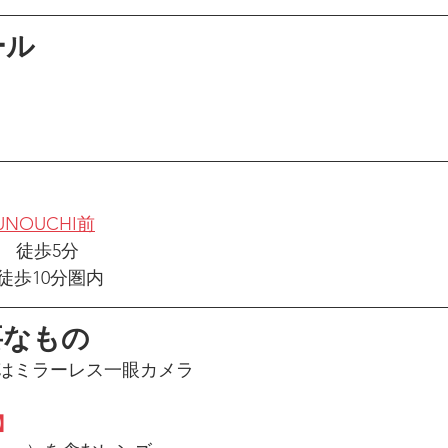
ール
RUNOUCHI前
　徒歩5分
徒歩10分圏内
要なもの
はミラーレス一眼カメラ
】