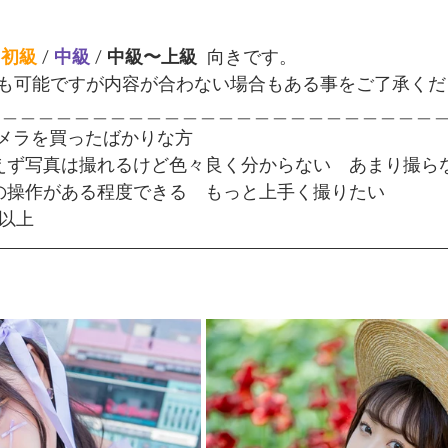
 
初級
 /
中級 
/ 
中級〜上級  
向きです。
も可能ですが内容が合わない場合もある事をご了承くだ
＿＿＿＿＿＿＿＿＿＿＿＿＿＿＿＿＿＿＿＿＿＿＿＿＿
 昨日カメラを買ったばかりな方
りあえず写真は撮れるけど色々良く分からない　あまり撮ら
メラの操作がある程度できる　もっと上手く撮りたい
者以上