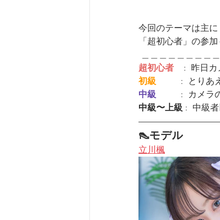
今回のテーマは主に
「超初心者」の参加
 ＿＿＿＿＿＿＿＿
超初心者
    : 
初級         
 :  と
中級         
 :  カ
中級〜上級
 :  中級
👠モデル
立川楓