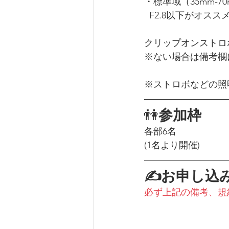
・標準域（35mm-
  F2.8以下がオスス
クリップオンストロ
※ない場合は備考欄
※ストロボなどの照
👫
参加枠
各部6名
(1名より開催)
✍お申し込
必ず上記の備考、
規