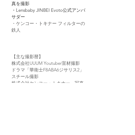
真を撮影
・Lensbaby JINBEI Evoto公式アンバ
サダー
・ケンコー・トキナー フィルターの
鉄人
【主な撮影暦】
株式会社UUUM Youtuber宣材撮影
ドラマ「華衛士F8ABA6ジサリス2」
スチール撮影
株式会社ケンコー・トキナー　写真
作例
株式会社サンテック　写真作例
アイドル「代々木女子音楽院 」CD
ジャケット撮影
合同会社 WONDER SPACE　タレン
ト宣材撮影
ゴエンプロ合同会社　タレント宣材