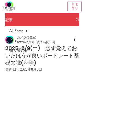
ME
NU
記事
All Posts
カメラの教室
All Posts
2025年7月3日
読了時間: 5分
2025-8/9(土) 必ず覚えてお
個人撮影会
いたほうが良いポートレート基
礎知識(座学)
更新日：
2025年8月8日