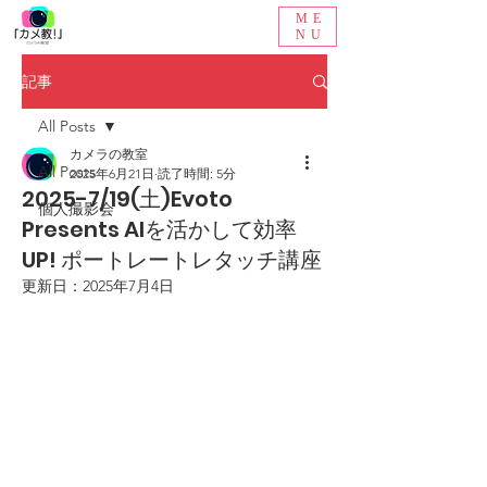
ME
NU
記事
All Posts
カメラの教室
All Posts
2025年6月21日
読了時間: 5分
2025-7/19(土)Evoto
個人撮影会
Presents AIを活かして効率
UP! ポートレートレタッチ講座
更新日：
2025年7月4日