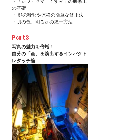
・「シワ・クマ・くすみ」の肌修正
の基礎
・ 顔の輪郭や体格の簡単な修正法
・肌の色、明るさの統一方法
Part3
写真の魅力を倍増！
自分の「画」を演出するインパクト
レタッチ編