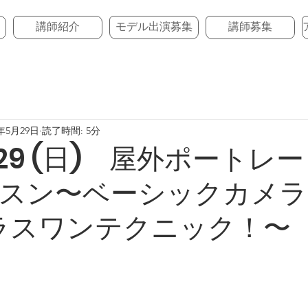
講師紹介
モデル出演募集
講師募集
5年5月29日
読了時間: 5分
6/29 (日) 屋外ポートレ
スン〜ベーシックカメラ
プラスワンテクニック！〜