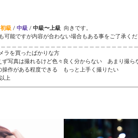
 
初級
 /
中級 
/ 
中級〜上級  
向きです。
も可能ですが内容が合わない場合もある事をご了承くだ
＿＿＿＿＿＿＿＿＿＿＿＿＿＿＿＿＿＿＿＿＿＿＿＿＿
 昨日カメラを買ったばかりな方
りあえず写真は撮れるけど色々良く分からない　あまり撮ら
メラの操作がある程度できる　もっと上手く撮りたい
者以上