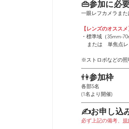
👜参加に必
一眼レフカメラまた
【レンズのオススメ
・標準域（35mm-
    または　単焦
※ストロボなどの照
👫
参加枠
各部5名
(1名より開催)
✍お申し込
必ず上記の備考、
規