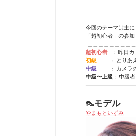
今回のテーマは主に
「超初心者」の参加
 ＿＿＿＿＿＿＿＿
超初心者
    : 
初級         
 :  と
中級         
 :  カ
中級〜上級
 :  中級
👠モデル
やまもといずみ