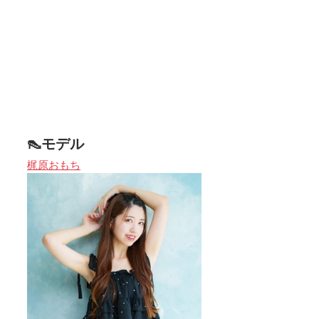
👠モデル
梶原おもち