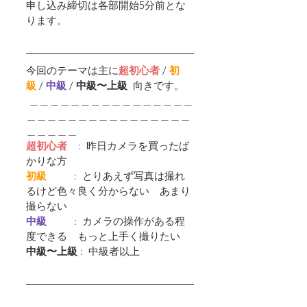
申し込み締切は各部開始5分前とな
ります。
今回のテーマは主に
超初心者 
/
初
級
 /
中級 
/ 
中級〜上級  
向きです。
 ＿＿＿＿＿＿＿＿＿＿＿＿＿＿＿＿
＿＿＿＿＿＿＿＿＿＿＿＿＿＿＿＿
＿＿＿＿＿
超初心者
    :  昨日カメラを買ったば
かりな方
初級         
 :  とりあえず写真は撮れ
るけど色々良く分からない　あまり
撮らない
中級         
 :  カメラの操作がある程
度できる　もっと上手く撮りたい
中級〜上級
 :  中級者以上