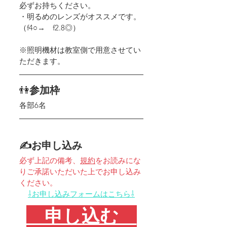
必ずお持ちください。
・明るめのレンズがオススメです。
（f4○→　f2.8◎）
※照明機材は教室側で用意させてい
ただきます。
👫
参加枠
各部6名
✍お申し込み
必ず上記の備考、
規約
をお読みにな
りご承諾いただいた上でお申し込み
ください。
⇩お申し込みフォームはこちら⇩
　申し込む　