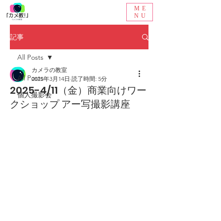
ME
NU
記事
All Posts
カメラの教室
All Posts
2025年3月14日
読了時間: 5分
2025-4/11（金）商業向けワー
個人撮影会
クショップ アー写撮影講座