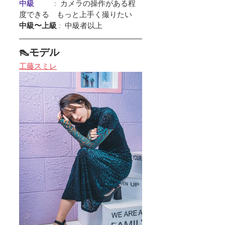
中級         
 :  カメラの操作がある程
度できる　もっと上手く撮りたい
中級〜上級
 :  中級者以上
👠モデル
工藤スミレ