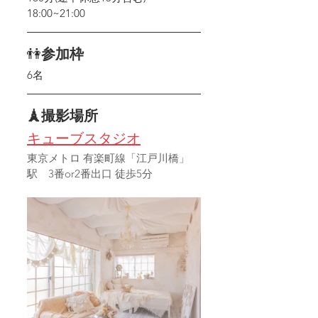
18:00~21:00
👫
参加枠
6名
🗼撮影場所
キューブスタジオ
東京メトロ 有楽町線「江戸川橋」
駅　3番or2番出口 徒歩5分