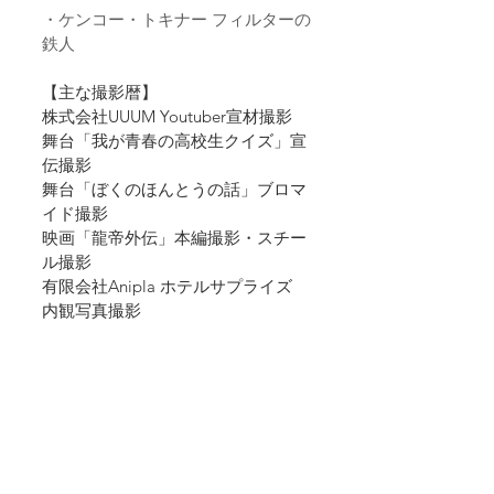
・ケンコー・トキナー フィルターの
鉄人
【主な撮影暦】
株式会社UUUM Youtuber宣材撮影
舞台「我が青春の高校生クイズ」宣
伝撮影
舞台「ぼくのほんとうの話」ブロマ
イド撮影
​映画「龍帝外伝」本編撮影・スチー
ル撮影
有限会社Anipla ホテルサプライズ　
内観写真撮影
学校法人 鈴木学園 厚木総合専門学
校　HP・パンフレット撮影
YouTubeチャンネル「英雄星チャン
ネル」動画撮影
オフィス★怪人社　タレント宣材撮
影
合同会社 WONDER SPACE　タレン