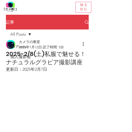
ME
NU
記事
All Posts
カメラの教室
All Posts
2025年1月12日
読了時間: 5分
2025-2/8(土)私服で魅せる！
個人撮影会
ナチュラルグラビア撮影講座
更新日：
2025年2月7日