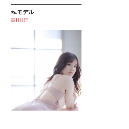
👠モデル
高村佳澄