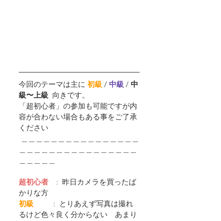
今回のテーマは主に 
初級
 / 
中級 
/ 
中
級〜上級  
向きです。
「超初心者」の参加も可能ですが内
容が合わない場合もある事をご了承
ください
 ＿＿＿＿＿＿＿＿＿＿＿＿＿＿＿＿
＿＿＿＿＿＿＿＿＿＿＿＿＿＿＿＿
＿＿＿＿＿
超初心者
    :  昨日カメラを買ったば
かりな方
初級         
 :  とりあえず写真は撮れ
るけど色々良く分からない　あまり