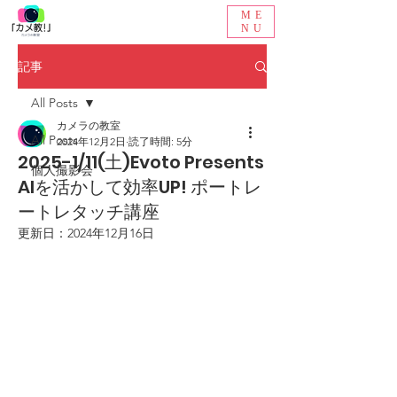
ME
NU
記事
All Posts
カメラの教室
All Posts
2024年12月2日
読了時間: 5分
2025-1/11(土)Evoto Presents
個人撮影会
AIを活かして効率UP! ポートレ
ートレタッチ講座
更新日：
2024年12月16日