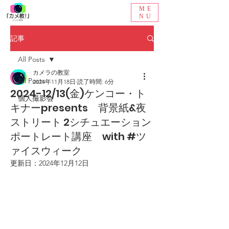
ME
NU
記事
All Posts
カメラの教室
All Posts
2024年11月18日
読了時間: 6分
2024-12/13(金)ケンコー・ト
個人撮影会
キナーpresents 背景紙&夜
ストリート 2シチュエーション
ポートレート講座 with #ツ
ァイスウィーク
更新日：
2024年12月12日