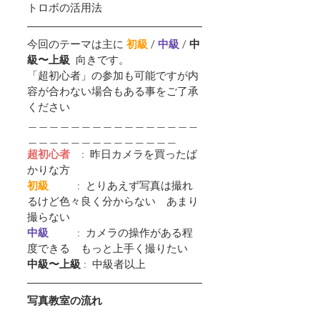
トロボの活用法
今回のテーマは主に 
初級
 /
中級 
/ 
中
級〜上級  
向きです。
「超初心者」の参加も可能ですが内
容が合わない場合もある事をご了承
ください
＿＿＿＿＿＿＿＿＿＿＿＿＿＿＿＿
＿＿＿＿＿＿＿＿＿＿＿＿＿＿
超初心者
    :  昨日カメラを買ったば
かりな方
初級         
 :  とりあえず写真は撮れ
るけど色々良く分からない　あまり
撮らない
中級         
 :  カメラの操作がある程
度できる　もっと上手く撮りたい
中級〜上級
 :  中級者以上
写真教室の流れ