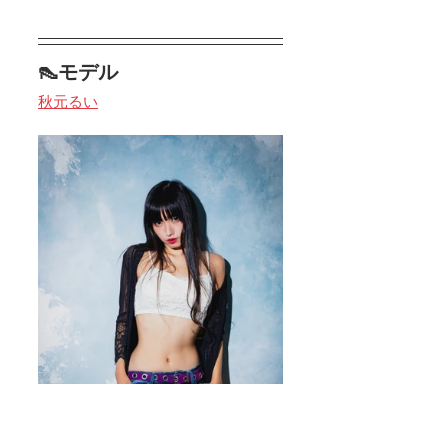
👠モデル
秋元るい