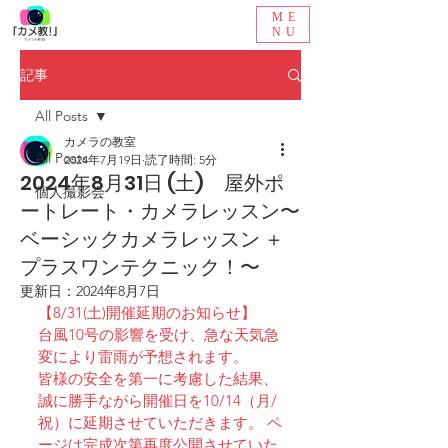
ME
NU
記事
All Posts
カメラの教室
All Posts
2024年7月19日
読了時間: 5分
2024年8月31日 (土) 屋外ポ
個人撮影会
ートレート・カメラレッスン〜
ベーシックカメラレッスン ＋
プラスワンテクニック！〜
更新日：
2024年8月7日
【8/31(土)開催延期のお知らせ】 
台風10号の影響を受け、急な天気急
変により雷雨が予想されます。 
皆様の安全を第一に考慮した結果、 
誠に勝手ながら開催日を10/14（月/
祝）に延期させていただきます。 ペ
ージは完成次第再度公開させていた