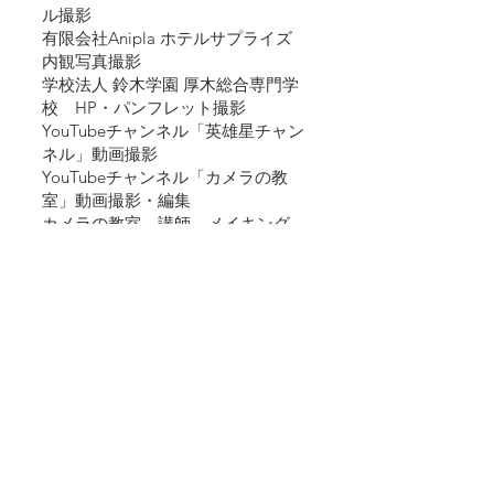
ル撮影
有限会社Anipla ホテルサプライズ　
内観写真撮影
学校法人 鈴木学園 厚木総合専門学
校　HP・パンフレット撮影
YouTubeチャンネル「英雄星チャン
ネル」動画撮影
YouTubeチャンネル「カメラの教
室」動画撮影・編集
カメラの教室　講師　メイキング、
モデルイメージアップ撮影
オフィス★怪人社　タレント宣材撮
影
合同会社 WONDER SPACE　タレン
ト宣材撮影
着物買取「バイセルセレクション」
催事撮影
📅スケジュール　
19:00~22:00 (180分)