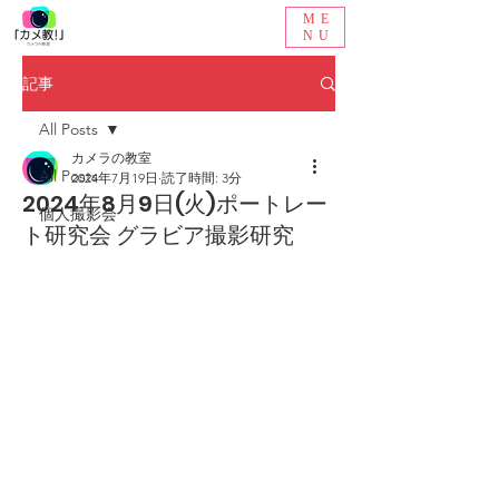
ME
NU
記事
All Posts
カメラの教室
All Posts
2024年7月19日
読了時間: 3分
2024年8月9日(火)ポートレー
個人撮影会
ト研究会 グラビア撮影研究