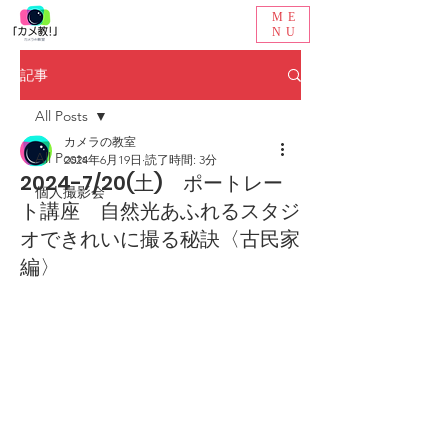
ME
NU
記事
All Posts
カメラの教室
All Posts
2024年6月19日
読了時間: 3分
2024-7/20(土) ポートレー
個人撮影会
ト講座 自然光あふれるスタジ
オできれいに撮る秘訣〈古民家
編〉