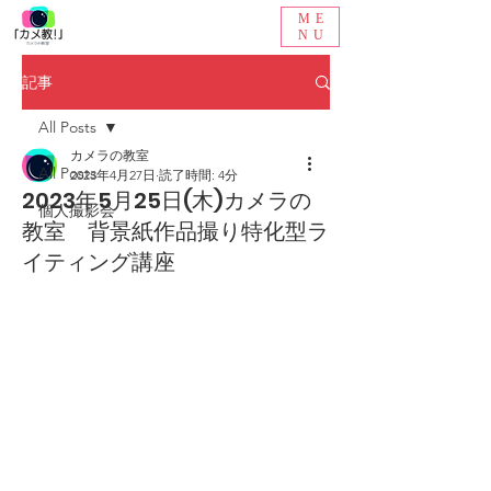
ME
NU
記事
All Posts
カメラの教室
All Posts
2023年4月27日
読了時間: 4分
2023年5月25日(木)カメラの
個人撮影会
教室 背景紙作品撮り特化型ラ
イティング講座