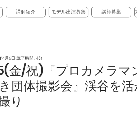
講師紹介
モデル出演募集
講師募集
3年4月6日
読了時間: 4分
5/5(金/祝)『プロカメラ
き団体撮影会』渓谷を活
撮り