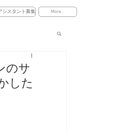
アシスタント募集
More...
マンのサ
かした