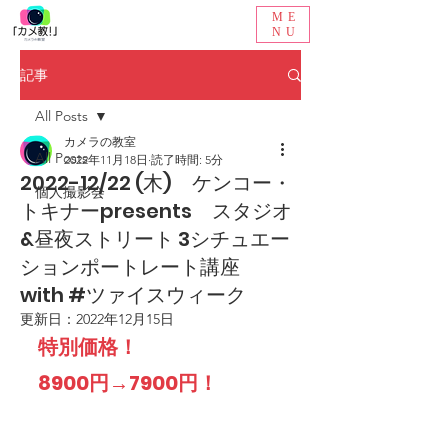
ME
NU
記事
All Posts
カメラの教室
All Posts
2022年11月18日
読了時間: 5分
2022-12/22 (木) ケンコー・
個人撮影会
トキナーpresents スタジオ
&昼夜ストリート 3シチュエー
ションポートレート講座
with #ツァイスウィーク
更新日：
2022年12月15日
特別価格！
8900円→7900円！