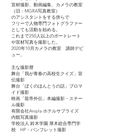
宣材撮影、動画編集、カメラの教室
（旧：MGRA写真教室）
のアシスタントをする傍らで
フリーで人物専門フォトグラファー
としても活動を始める。
これまで250人以上のポートレート
や宣材写真を撮影した。
2020年10月カメラの教室　講師デビ
ュー。
主な撮影暦
舞台「我が青春の高校生クイズ」宣
伝撮影
舞台「ぼくのほんとうの話」ブロマ
イド撮影
​映画「龍帝外伝」本編撮影・スチー
ル撮影
有限会社Anipla ホテルサプライズ　
内観写真撮影
学校法人 鈴木学園 厚木総合専門学
校　HP・パンフレット撮影