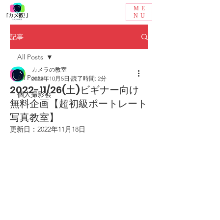
ME
NU
記事
All Posts
カメラの教室
All Posts
2022年10月5日
読了時間: 2分
2022-11/26(土)ビギナー向け
個人撮影会
無料企画​【超初級ポートレート
写真教室】
更新日：
2022年11月18日