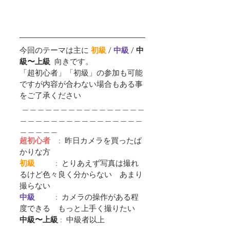
今回のテーマは主に 
初級
 / 
中級 
/ 
中
級〜上級  
向きです。
「超初心者」「初級」の参加も可能
ですが内容が合わない場合もある事
をご了承ください
 ＿＿＿＿＿＿＿＿＿＿＿＿＿＿＿＿
＿＿＿＿＿＿＿＿＿＿＿＿＿＿＿＿
＿＿＿＿＿
超初心者
    :  昨日カメラを買ったば
かりな方
初級         
 :  とりあえず写真は撮れ
るけど色々良く分からない　あまり
撮らない
中級         
 :  カメラの操作がある程
度できる　もっと上手く撮りたい
中級〜上級
 :  中級者以上