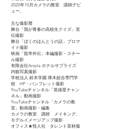
2020年10月カメラの教室　講師デビ
ュー。
主な撮影暦
舞台「我が青春の高校生クイズ」宣
伝撮影
舞台「ぼくのほんとうの話」ブロマ
イド撮影
​映画「龍帝外伝」本編撮影・スチー
ル撮影
有限会社Anipla ホテルサプライズ　
内観写真撮影
学校法人 鈴木学園 厚木総合専門学
校　HP・パンフレット撮影
YouTubeチャンネル「英雄星チャン
ネル」動画撮影
YouTubeチャンネル「カメラの教
室」動画撮影・編集
カメラの教室　講師　メイキング、
モデルイメージアップ撮影
オフィス★怪人社　タレント宣材撮