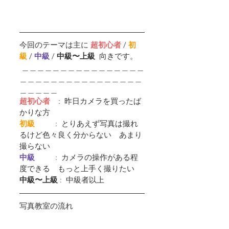
今回のテーマは主に 
超初心者 
/
初
級
 /
中級 
/ 
中級〜上級  
向きです。
 ＿＿＿＿＿＿＿＿＿＿＿＿＿＿＿＿
＿＿＿＿＿＿＿＿＿＿＿＿＿＿＿＿
＿＿＿＿＿
超初心者
    :  昨日カメラを買ったば
かりな方
初級         
 :  とりあえず写真は撮れ
るけど色々良く分からない　あまり
撮らない
中級         
 :  カメラの操作がある程
度できる　もっと上手く撮りたい
中級〜上級
 :  中級者以上
写真教室の流れ