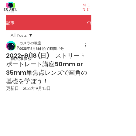
ME
NU
記事
All Posts
カメラの教室
All Posts
2022年8月8日
読了時間: 4分
2022-9/18 (日) ストリート
個人撮影会
ポートレート講座50mm or
35mm単焦点レンズで画角の
基礎を学ぼう！
更新日：
2022年9月13日