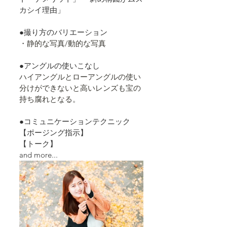
カシイ理由」  
●撮り方のバリエーション 
・静的な写真/動的な写真
●アングルの使いこなし
ハイアングルとローアングルの使い
分けができないと高いレンズも宝の
持ち腐れとなる。
●コミュニケーションテクニック　
【ポージング指示】
【トーク】
and more...