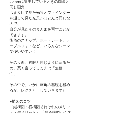
50mmは集中しているときの肉眼と
同じ画角
つまり目で見た光景とファインダー
を通して見た光景がほとんど同じな
ので、
自分が見たそのまんまを写すことが
できます。
街角のスナップ、ポートレート、テ
ーブルフォトなど、いろんなシーン
で使いやすい！
その反面、肉眼と同じように写るた
め、悪く言ってしまえば「無個
性」。
その中で、いかに画角の基礎を極め
るか、レクチャーしていきます♪
●構図のコツ
「縦構図・横構図それぞれのメリッ
ト・デメリット」 「斜め構図がムズ