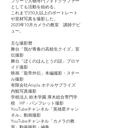
フリーで人物専門フォトグラファー
としても活動を始める。
これまで250人以上のポートレート
や宣材写真を撮影した。
2020年10月カメラの教室　講師デビ
ュー。
主な撮影暦
舞台「我が青春の高校生クイズ」宣
伝撮影
舞台「ぼくのほんとうの話」ブロマ
イド撮影
​映画「龍帝外伝」本編撮影・スチー
ル撮影
有限会社Anipla ホテルサプライズ　
内観写真撮影
学校法人 鈴木学園 厚木総合専門学
校　HP・パンフレット撮影
YouTubeチャンネル「英雄星チャン
ネル」動画撮影
YouTubeチャンネル「カメラの教
室」動画撮影・編集