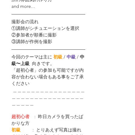
and more…
撮影会の流れ
①講師がシチュエーションを選択
②参加者が順番に撮影
③講師が作例を撮影
今回のテーマは主に 
初級
 /
中級 
/ 
中
級〜上級  
向きです。
「超初心者」の参加も可能ですが内
容が合わない場合もある事をご了承
ください
 ＿＿＿＿＿＿＿＿＿＿＿＿＿＿＿＿
＿＿＿＿＿＿＿＿＿＿＿＿＿＿＿＿
＿＿＿＿＿
超初心者
    :  昨日カメラを買ったば
かりな方
初級         
 :  とりあえず写真は撮れ