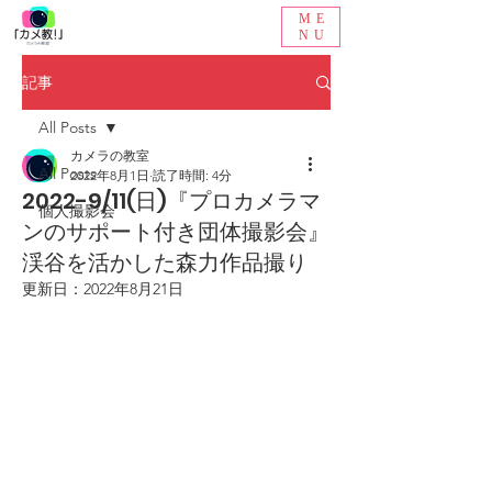
ME
NU
記事
All Posts
カメラの教室
All Posts
2022年8月1日
読了時間: 4分
2022-9/11(日)『プロカメラマ
個人撮影会
ンのサポート付き団体撮影会』
渓谷を活かした森力作品撮り
更新日：
2022年8月21日