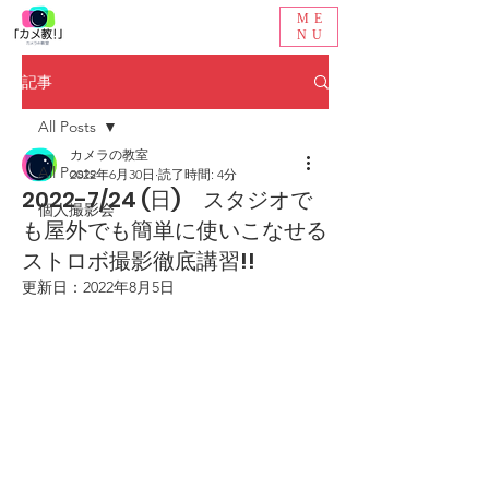
ME
NU
記事
All Posts
カメラの教室
All Posts
2022年6月30日
読了時間: 4分
2022-7/24 (日) スタジオで
個人撮影会
も屋外でも簡単に使いこなせる
ストロボ撮影徹底講習!!
更新日：
2022年8月5日