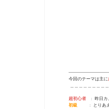
今回のテーマは主に
 ＿＿＿＿＿＿＿＿
超初心者
    : 
初級         
 :  と