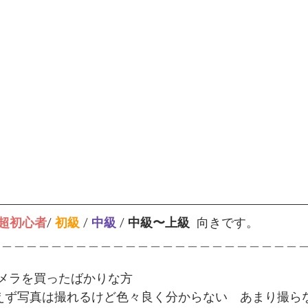
超初心者
/ 
初級
 /
中級 
/ 
中級〜上級  
向きです。
＿＿＿＿＿＿＿＿＿＿＿＿＿＿＿＿＿＿＿＿＿＿＿＿＿
 昨日カメラを買ったばかりな方
りあえず写真は撮れるけど色々良く分からない　あまり撮ら