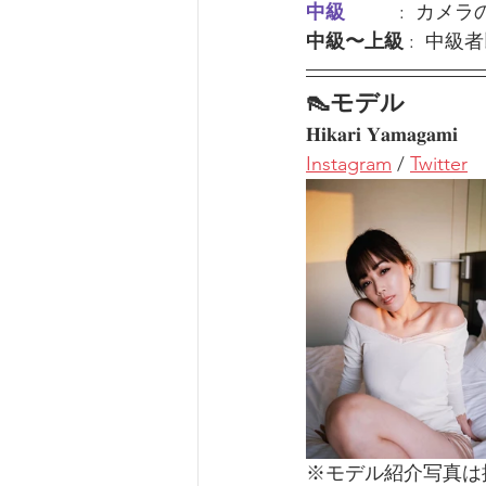
中級         
 :  カ
中級〜上級
 :  中級
👠モデル
𝐇𝐢𝐤𝐚𝐫𝐢 𝐘𝐚𝐦𝐚𝐠𝐚𝐦𝐢  
Instagram
 / 
Twitter
※モデル紹介写真は