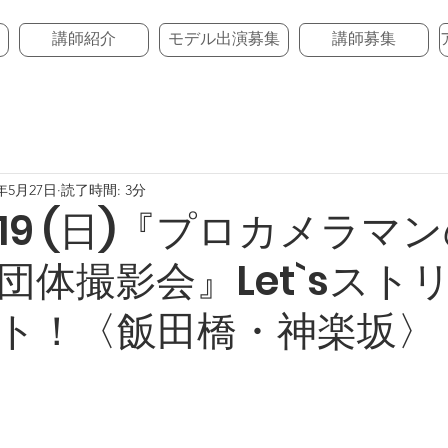
講師紹介
モデル出演募集
講師募集
2年5月27日
読了時間: 3分
6 /19 (日)『プロカメラ
団体撮影会』Let`sスト
ト！〈飯田橋・神楽坂〉