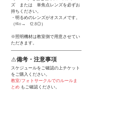
ズ　または　単焦点レンズを必ずお
持ちください。
・明るめのレンズがオススメです。
（f4○→　f2.8◎）
※照明機材は教室側で用意させてい
ただきます。
⚠️
備考・注意事項
スケジュールをご確認の上チケット
をご購入ください​。
教室/フォトサークルでのルールま
とめ
 もご確認ください。 
＜マスク着用のお願い＞
新型コロナウイルス感染予防対策と
いたしまして、
ご利用者の方全員にマスクのご持
参、着用をお願いしております。