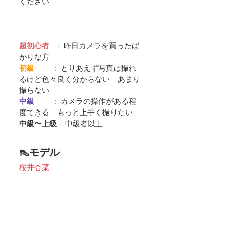
ください
 ＿＿＿＿＿＿＿＿＿＿＿＿＿＿＿＿
＿＿＿＿＿＿＿＿＿＿＿＿＿＿＿＿
＿＿＿＿＿
超初心者
    :  昨日カメラを買ったば
かりな方
初級         
 :  とりあえず写真は撮れ
るけど色々良く分からない　あまり
撮らない
中級         
 :  カメラの操作がある程
度できる　もっと上手く撮りたい
中級〜上級
 :  中級者以上
👠モデル
桜井杏菜