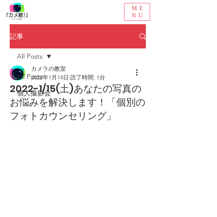
ME
NU
記事
All Posts
カメラの教室
All Posts
2022年1月14日
読了時間: 1分
2022-1/15(土)あなたの写真の
個人撮影会
お悩みを解決します！「個別の
フォトカウンセリング」