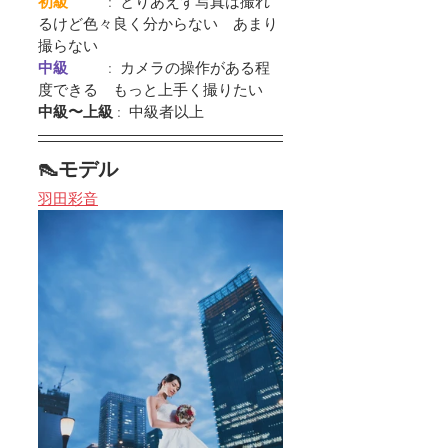
初級         
 :  とりあえず写真は撮れ
るけど色々良く分からない　あまり
撮らない
中級         
 :  カメラの操作がある程
度できる　もっと上手く撮りたい
中級〜上級
 :  中級者以上
👠モデル
羽田彩音