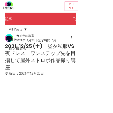
ME
NU
記事
All Posts
カメラの教室
All Posts
2021年11月24日
読了時間: 3分
2021-12/25 (土) 昼夕私服VS
個人撮影会
夜ドレス ワンステップ先を目
指して屋外ストロボ作品撮り講
座
更新日：
2021年12月20日