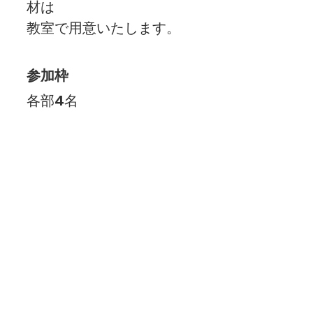
材は
教室で用意いたします。
参加枠
各部4名
備考・注意事項
スケジュールをご確認の上
チケットをご購入ください​
。
・
教室/フォトサークルでのルール
まとめ
 もご確認ください。