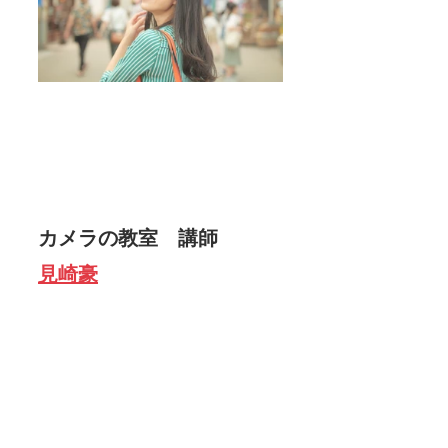
カメラの教室　講師　 
見崎豪