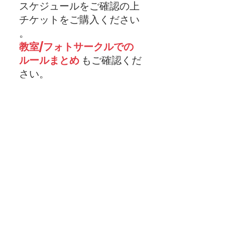
スケジュールをご確認の上
チケットをご購入ください​
。
教室/フォトサークルでの
ルールまとめ
 もご確認くだ
さい。 
・体調に不安がある方、風のような
症状に自覚のある方はご参加をご遠
慮ください。
・開催当日に37.5度以上ある方のご
参加はご遠慮ください。