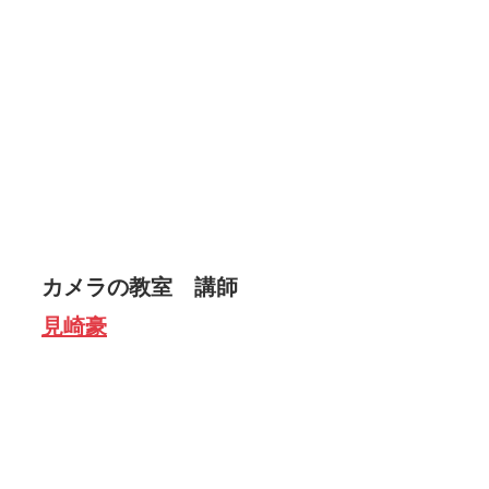
カメラの教室　講師　 　
見崎豪