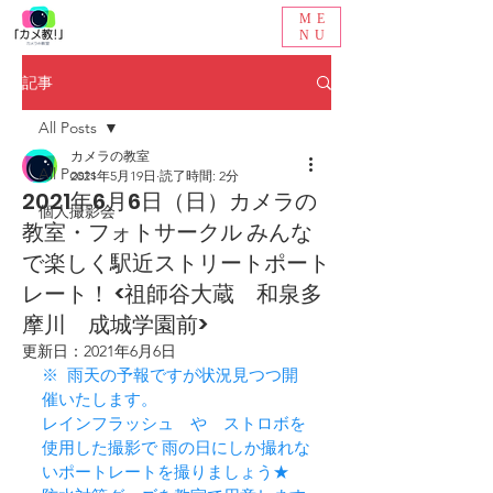
ME
NU
記事
All Posts
カメラの教室
All Posts
2021年5月19日
読了時間: 2分
2021年6月6日（日）カメラの
個人撮影会
教室・フォトサークル​ みんな
で楽しく駅近ストリートポート
レート！ <祖師谷大蔵 和泉多
摩川 成城学園前>
更新日：
2021年6月6日
※  雨天の予報ですが状況見つつ開
催いたします。
レインフラッシュ　や　ストロボを
使用した撮影で 雨の日にしか撮れな
いポートレートを撮りましょう★