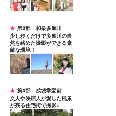
★  
第2部　和泉多摩川
少し歩くだけで多摩川の自
然を絡めた撮影ができる素
敵な環境！
★  
第3部　成城学園前
文人や映画人が愛した風景
が残る住宅街で撮影♪