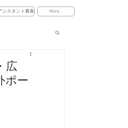
アシスタント募集
More...
・広
外ポー