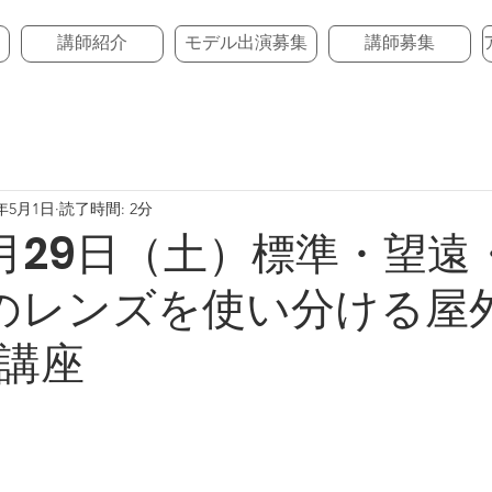
講師紹介
モデル出演募集
講師募集
1年5月1日
読了時間: 2分
年5月29日（土）標準・望遠
のレンズを使い分ける屋
講座