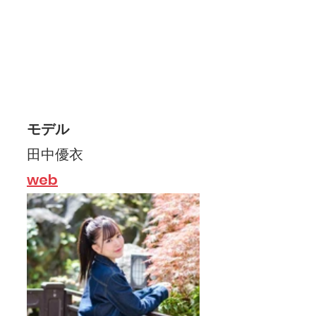
モデル
田中優衣
web