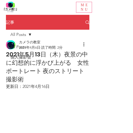
ME
NU
記事
All Posts
カメラの教室
All Posts
2021年4月6日
読了時間: 2分
2021年5月13日（木）夜景の中
個人撮影会
に幻想的に浮かび上がる 女性
ポートレート 夜のストリート
撮影術
更新日：
2021年4月16日