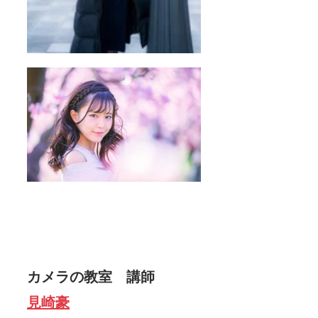
カメラの教室　講師　 　
見崎豪