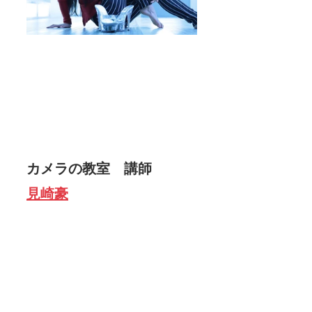
カメラの教室　講師　 　
見崎豪