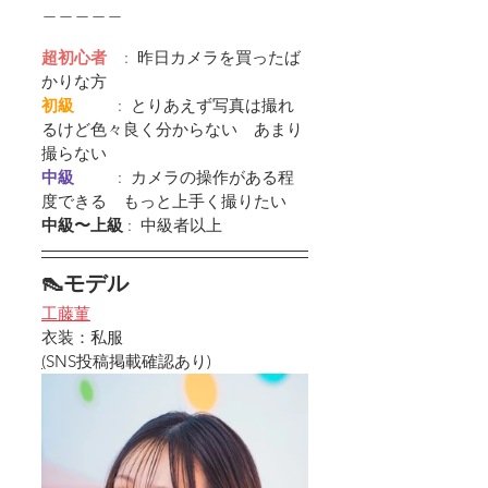
＿＿＿＿＿
超初心者
    :  昨日カメラを買ったば
かりな方
初級         
 :  とりあえず写真は撮れ
るけど色々良く分からない　あまり
撮らない
中級         
 :  カメラの操作がある程
度できる　もっと上手く撮りたい
中級〜上級
 :  中級者以上
👠モデル
工藤菫
衣装：私服
(
SNS投稿掲載確認あり)