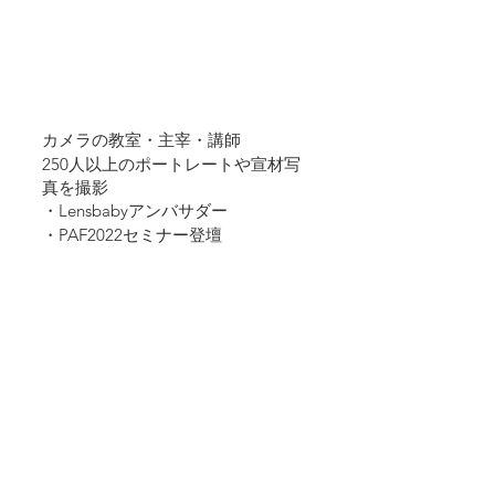
カメラの教室・主宰・講師
250人以上のポートレートや宣材写
真を撮影
・Lensbabyアンバサダー
・PAF2022セミナー登壇
主な撮影暦
株式会社UUUM Youtuber宣材撮影
舞台「我が青春の高校生クイズ」宣
伝撮影
舞台「ぼくのほんとうの話」ブロマ
イド撮影
​映画「龍帝外伝」本編撮影・スチー
ル撮影
有限会社Anipla ホテルサプライズ　
内観写真撮影