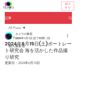
ME
NU
記事
All Posts
カメラの教室
All Posts
2024年4月3日
読了時間: 3分
2024年6月15日(土)ポートレー
個人撮影会
ト研究会 海を活かした作品撮
り研究
更新日：
2024年6月10日