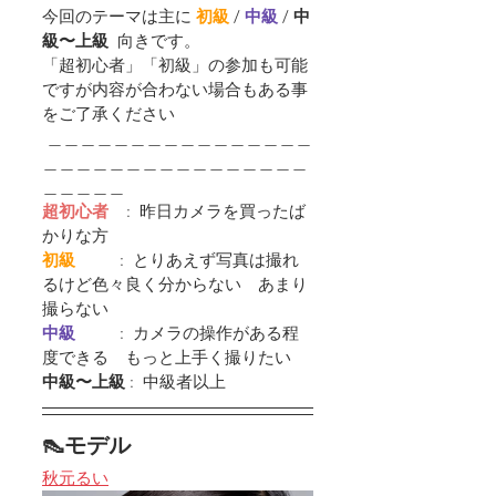
今回のテーマは主に 
初級
 / 
中級 
/ 
中
級〜上級  
向きです。
「超初心者」「初級」の参加も可能
ですが内容が合わない場合もある事
をご了承ください
 ＿＿＿＿＿＿＿＿＿＿＿＿＿＿＿＿
＿＿＿＿＿＿＿＿＿＿＿＿＿＿＿＿
＿＿＿＿＿
超初心者
    :  昨日カメラを買ったば
かりな方
初級         
 :  とりあえず写真は撮れ
るけど色々良く分からない　あまり
撮らない
中級         
 :  カメラの操作がある程
度できる　もっと上手く撮りたい
中級〜上級
 :  中級者以上
👠モデル
秋元るい