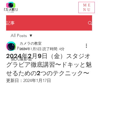
ME
NU
記事
All Posts
カメラの教室
All Posts
2024年1月5日
読了時間: 4分
2024年2月9日（金）スタジオ
個人撮影会
グラビア徹底講習〜ドキッと魅
せるための2つのテクニック〜
更新日：
2024年1月17日