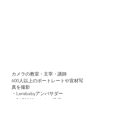
カメラの教室・主宰・講師
600人以上のポートレートや宣材写
真を撮影
・Lensbabyアンバサダー
・PAF2022セミナー登壇
・interBEE2023登壇
・CP＋2023登壇
・PHOTO NEXT2023セミナー登壇
主な撮影暦