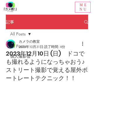
ME
NU
記事
All Posts
カメラの教室
All Posts
2023年10月31日
読了時間: 4分
2023年12月10日 (日) ドコで
個人撮影会
も撮れるようになっちゃおう♪
ストリート撮影で覚える屋外ポ
ートレートテクニック！！