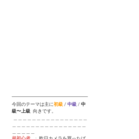
今回のテーマは主に
初級
 /
中級 
/ 
中
級〜上級  
向きです。
 ＿＿＿＿＿＿＿＿＿＿＿＿＿＿＿＿
＿＿＿＿＿＿＿＿＿＿＿＿＿＿＿＿
＿＿＿＿＿
超初心者
    :  昨日カメラを買ったば