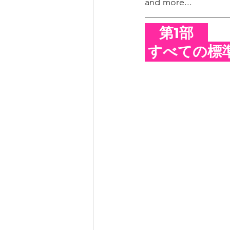
and more...
　第1部　
 すべての標