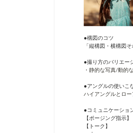
●構図のコツ
「縦構図・横構図そ
●撮り方のバリエーシ
・静的な写真/動的
●アングルの使いこ
ハイアングルとロー
●コミュニケーショ
【ポージング指示】
【トーク】