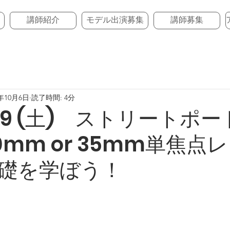
講師紹介
モデル出演募集
講師募集
3年10月6日
読了時間: 4分
12/9 (土) ストリートポ
0mm or 35mm単焦点
礎を学ぼう！