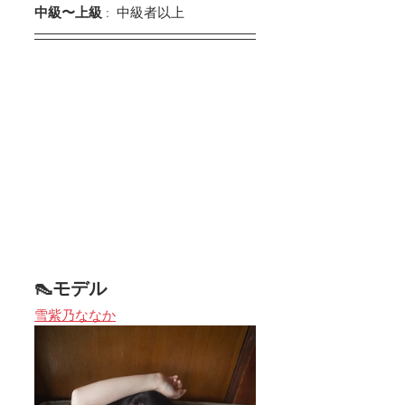
中級〜上級
 :  中級者以上
👠モデル
雪紫乃ななか