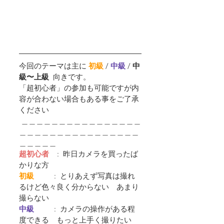
今回のテーマは主に 
初級
 /
中級 
/ 
中
級〜上級  
向きです。
「超初心者」の参加も可能ですが内
容が合わない場合もある事をご了承
ください
 ＿＿＿＿＿＿＿＿＿＿＿＿＿＿＿＿
＿＿＿＿＿＿＿＿＿＿＿＿＿＿＿＿
＿＿＿＿＿
超初心者
    :  昨日カメラを買ったば
かりな方
初級         
 :  とりあえず写真は撮れ
るけど色々良く分からない　あまり
撮らない
中級         
 :  カメラの操作がある程
度できる　もっと上手く撮りたい