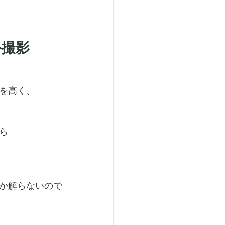
外撮影
を高く、
ら
か解らないので