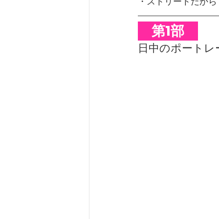
・ストリートだから
　第1部　
日中のポートレ