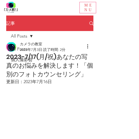
ME
NU
記事
All Posts
カメラの教室
All Posts
2023年7月3日
読了時間: 2分
2023-7/17(月/祝)あなたの写
個人撮影会
真のお悩みを解決します！「個
別のフォトカウンセリング」
更新日：
2023年7月16日