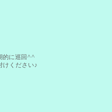
的に巡回^^
付けください♪