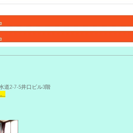
道2-7-5井口ビル3階
る。