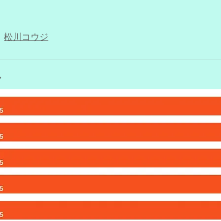
師
松川コウジ
ル